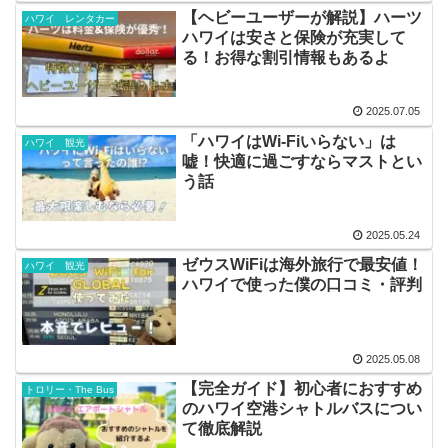
【ヘビーユーザーが解説】ハーツ
ハワイ レンタカー
ハワイは安さと保険が充実して
る！お得な割引情報もあるよ
2025.07.05
「ハワイはWi-Fiいらない」は
ハワイ 観光
嘘！快適に過ごすならマストとい
う話
2025.05.24
ゼウスWiFiは海外旅行で最安値！
ハワイ 観光
ハワイで使った僕の口コミ・評判
2025.05.08
【完全ガイド】初心者におすすめ
トロリー・The Bus
のハワイ空港シャトルバスについ
て徹底解説