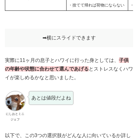
・捨てて帰れば荷物にならない
・
➡︎横にスライドできます
実際に11ヶ月の息子とハワイに行った身としては、
子供
の年齢や状態に合わせて選んであげる
とストレスなくハワ
イが楽しめるかなと思いました。
あとは値段だよね
にしおとミニ
ジェフ
以下で、この3つの選択肢がどんな人に向いているか詳し