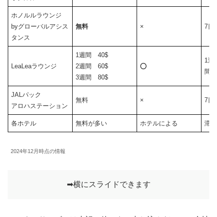
ホノルルラウンジ
byグローバルアシス
無料
×
7日
タンス
1週間 40$
1週
LeaLeaラウンジ
2週間 60$
⭕️
間
3週間 80$
JALパック
無料
×
7日
アロハステーション
各ホテル
無料が多い
ホテルによる
滞
2024年12月時点の情報
➡︎横にスライドできます