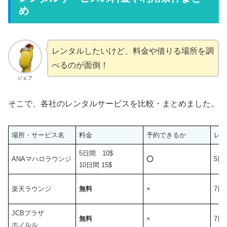
め
レンタルしたいけど、料金や借りる場所を調
べるのが面倒！
ジェフ
そこで、各社のレンタルサービスを比較・まとめました。
場所・サービス名
料金
予約できるか
レ
5日間 10$
ANAマハロラウンジ
⭕️
5日
10日間 15$
楽天ラウンジ
無料
×
7日
JCBプラザ
無料
×
7日
ホノルル