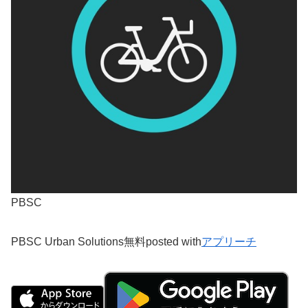
PBSC
PBSC Urban Solutions
無料
posted with
アプリーチ